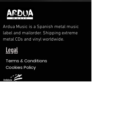
Ardua Music is a Spanish metal music
label and mailorder. Shipping extreme
metal CDs and vinyl worldwide.
Legal
Terms & Conditions
Cookies Policy
INCORPORACIÓN DE ESTRATEGIAS DE MARKETING
DIGITAL EN LA ACTIVIDAD DE LA EMPRESA
Modernización digital y la mejora de la
competitividad de las personas trabajadoras por
cuenta propia o autónomas.