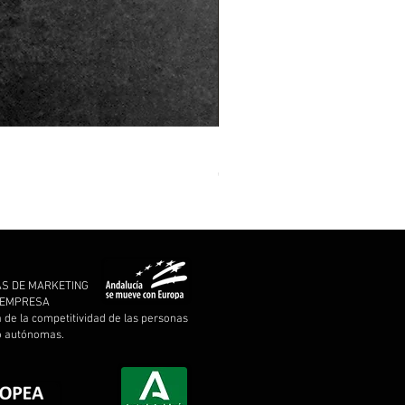
MARCHE FUNÈBRE - To Drown 
Price
€11.00
AS DE MARKETING
A EMPRESA
a de la competitividad de las personas
 o autónomas.