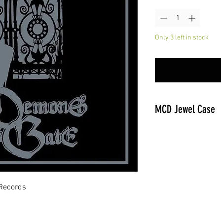
Quantity
*
Only 3 left in stock
MCD Jewel Case
 Records