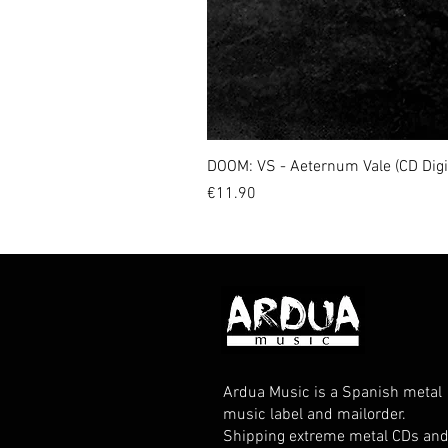
DOOM: VS - Aeternum Vale (CD Dig
Price
€11.90
Ardua Music is a Spanish metal
music label and mailorder.
Shipping extreme metal CDs an