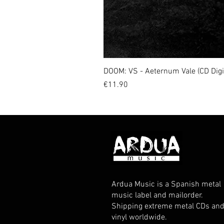
DOOM: VS - Aeternum Vale (CD Dig
Price
€11.90
Ardua Music is a Spanish metal
music label and mailorder.
Shipping extreme metal CDs an
vinyl worldwide.