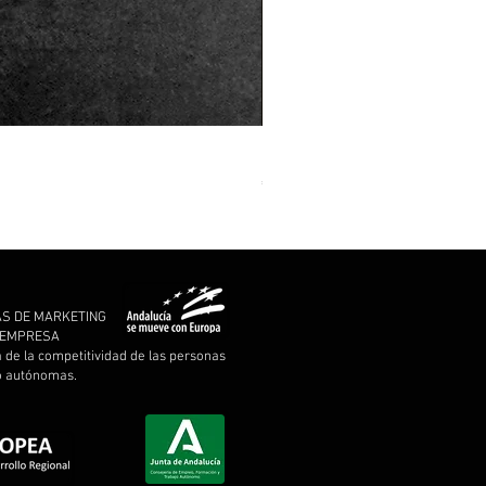
MARCHE FUNÈBRE - To Drown 
Price
€11.00
AS DE MARKETING
A EMPRESA
a de la competitividad de las personas
 o autónomas.